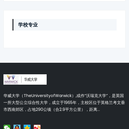
学校专业
华威大学（TheUniversityofWarwick）,或作“沃瑞克大学”，是英国
一所大型公立综合性大学，成立于1965年，主校区位于英格兰考文垂
市西南郊区，占地290公顷（合2.9平方公里），距离...