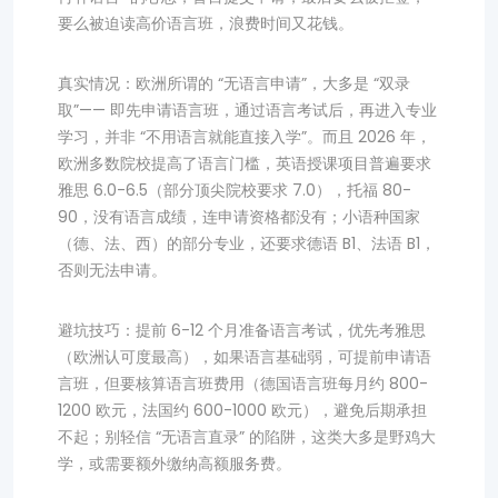
要么被迫读高价语言班，浪费时间又花钱。
真实情况：欧洲所谓的 “无语言申请”，大多是 “双录
取”—— 即先申请语言班，通过语言考试后，再进入专业
学习，并非 “不用语言就能直接入学”。而且 2026 年，
欧洲多数院校提高了语言门槛，英语授课项目普遍要求
雅思 6.0-6.5（部分顶尖院校要求 7.0），托福 80-
90，没有语言成绩，连申请资格都没有；小语种国家
（德、法、西）的部分专业，还要求德语 B1、法语 B1，
否则无法申请。
避坑技巧：提前 6-12 个月准备语言考试，优先考雅思
（欧洲认可度最高），如果语言基础弱，可提前申请语
言班，但要核算语言班费用（德国语言班每月约 800-
1200 欧元，法国约 600-1000 欧元），避免后期承担
不起；别轻信 “无语言直录” 的陷阱，这类大多是野鸡大
学，或需要额外缴纳高额服务费。